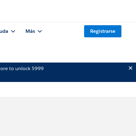
uda
Más
Registrarse
ore to unlock $999