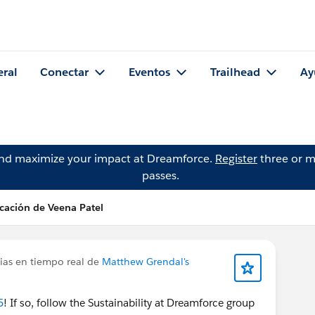
eral
Conectar
Eventos
Trailhead
Ay
and maximize your impact at Dreamforce.
Register
three or m
passes.
cación de Veena Patel
cias en tiempo real de
Matthew Grendal's
5
! If so, follow the Sustainability at Dreamforce group