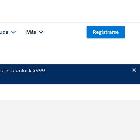
uda
Más
Registrarse
ore to unlock $999