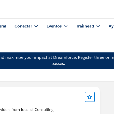
eral
Conectar
Eventos
Trailhead
Ay
and maximize your impact at Dreamforce.
Register
three or m
passes.
n
viders from Idealist Consulting