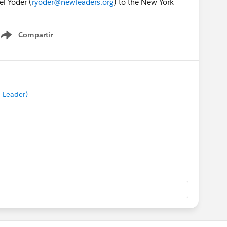
l Yoder (
ryoder@newleaders.org
) to the New York
Compartir
Show menu
 Leader)