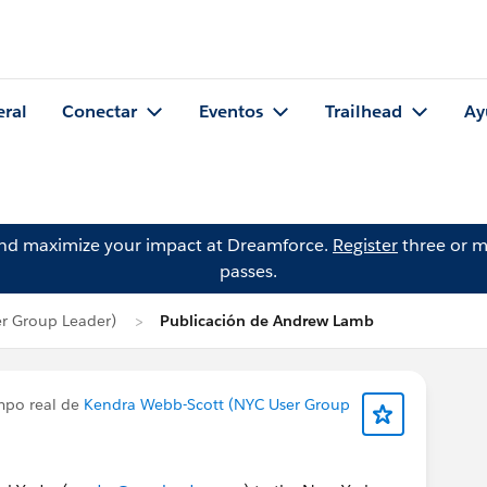
eral
Conectar
Eventos
Trailhead
Ay
and maximize your impact at Dreamforce.
Register
three or m
passes.
r Group Leader)
Publicación de Andrew Lamb
empo real de
Kendra Webb-Scott (NYC User Group