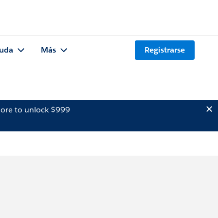
uda
Más
Registrarse
ore to unlock $999