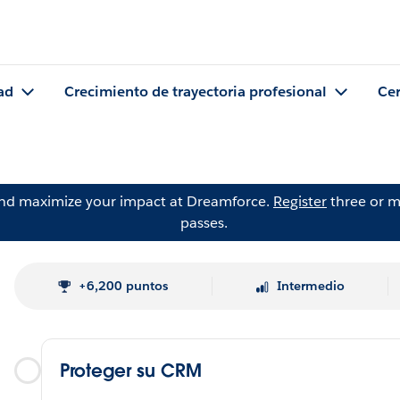
ad
Crecimiento de trayectoria profesional
Cer
and maximize your impact at Dreamforce.
Register
three or m
passes.
+6,200 puntos
Intermedio
Proteger su CRM