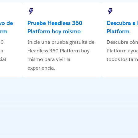
vo de
Pruebe Headless 360
Descubra a 
orm
Platform hoy mismo
Platform
60
Inicie una prueba gratuita de
Descubra có
ra
Headless 360 Platform hoy
Platform ayu
ial
mismo para vivir la
todos los ta
experiencia.