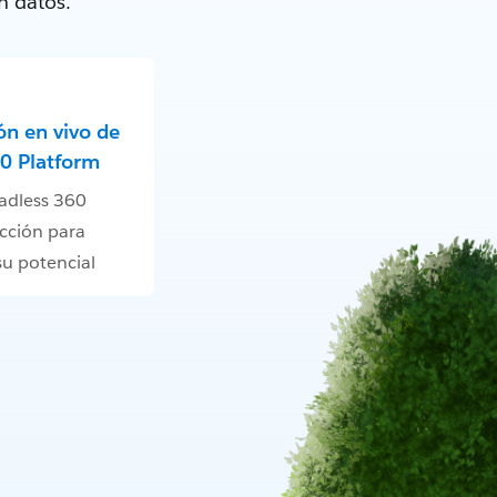
n datos.
n en vivo de
0 Platform
adless 360
cción para
u potencial