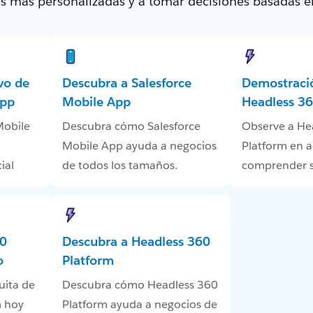
tes más personalizadas y a tomar decisiones basadas e
vo de
Descubra a Salesforce
Demostració
App
Mobile App
Headless 36
Mobile
Descubra cómo Salesforce
Observe a He
Mobile App ayuda a negocios
Platform en a
ial
de todos los tamaños.
comprender s
60
Descubra a Headless 360
o
Platform
uita de
Descubra cómo Headless 360
m hoy
Platform ayuda a negocios de