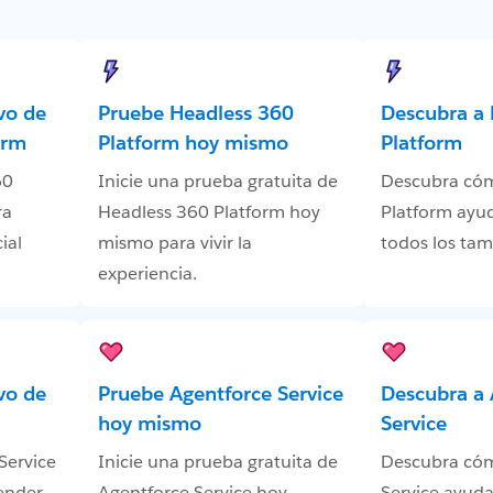
vo de
Pruebe Headless 360
Descubra a 
orm
Platform hoy mismo
Platform
60
Inicie una prueba gratuita de
Descubra có
ra
Headless 360 Platform hoy
Platform ayu
ial
mismo para vivir la
todos los ta
experiencia.
vo de
Pruebe Agentforce Service
Descubra a 
hoy mismo
Service
Service
Inicie una prueba gratuita de
Descubra có
ender
Agentforce Service hoy
Service ayuda