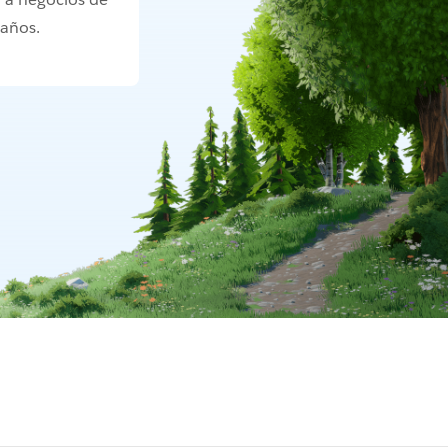
maños.