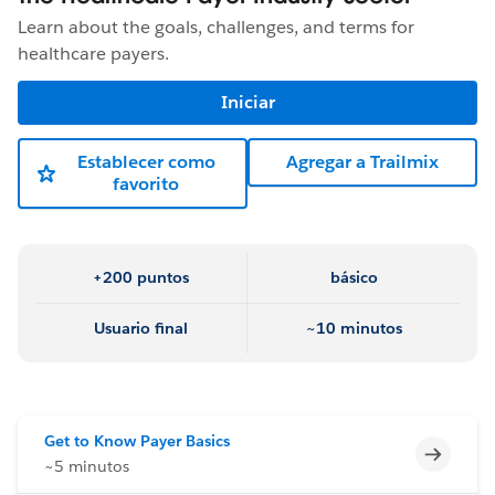
Learn about the goals, challenges, and terms for
healthcare payers.
Iniciar
Establecer como
Agregar a Trailmix
favorito
+200 puntos
básico
Usuario final
~10 minutos
Get to Know Payer Basics
Incomp
~5 minutos