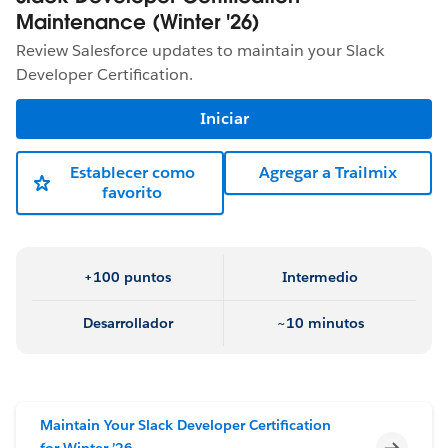
Maintenance (Winter '26)
Review Salesforce updates to maintain your Slack
Developer Certification.
Iniciar
Establecer como
Agregar a Trailmix
favorito
+100 puntos
Intermedio
Desarrollador
~10 minutos
Maintain Your Slack Developer Certification
Incomp
for Winter ’26