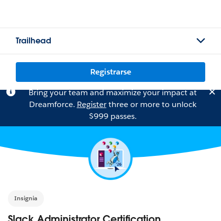
Trailhead
Registrarse
Bring your team and maximize your impact at
Dreamforce.
Register
three or more to unlock
$999 passes.
Insignia
Slack Administrator Certification