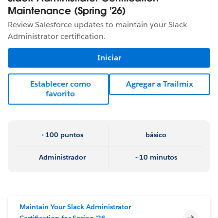
Maintenance (Spring '26)
Review Salesforce updates to maintain your Slack
Administrator certification.
Iniciar
Establecer como
Agregar a Trailmix
favorito
+100 puntos
básico
Administrador
~10 minutos
Maintain Your Slack Administrator
Incomp
Certification for Spring ’26