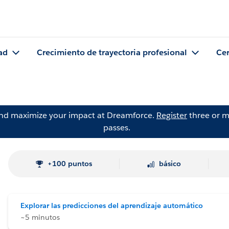
ad
Crecimiento de trayectoria profesional
Cer
and maximize your impact at Dreamforce.
Register
three or m
passes.
+100 puntos
básico
Explorar las predicciones del aprendizaje automático
~5 minutos