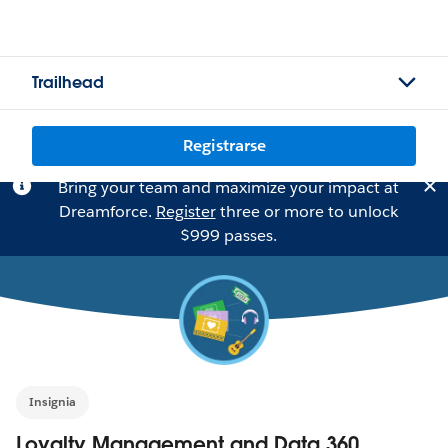
Trailhead
Registrarse
Bring your team and maximize your impact at
Dreamforce.
Register
three or more to unlock
$999 passes.
Insignia
Loyalty Management and Data 360