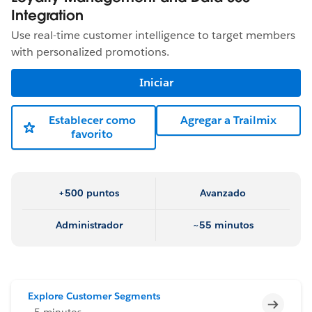
Integration
Use real-time customer intelligence to target members
with personalized promotions.
Iniciar
Establecer como
Agregar a Trailmix
favorito
+500 puntos
Avanzado
Administrador
~55 minutos
Explore Customer Segments
Incomp
~5 minutos