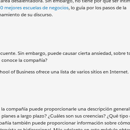
area desalentadora. Sin embargo, no tiene por qué ser inti
20 mejores escuelas de negocios
, lo guía por los pasos de la
onamiento de su discurso.
ecuente. Sin embargo, puede causar cierta ansiedad, sobre t
e conoce la compañía?
hool of Business ofrece una lista de varios sitios en Internet.
de la compañía puede proporcionarle una descripción general
us planes a largo plazo? ¿Cuáles son sus creencias? ¿Qué tipo
compañía también puede proporcionar información sobre cómo
entrevista es bidireccional. Más adelante en este módulo obt