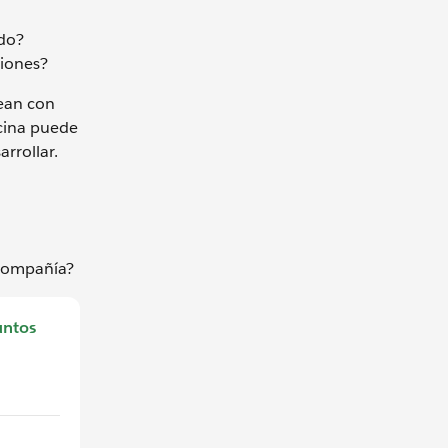
ado?
ciones?
nean con
icina puede
rrollar.
a
 compañía?