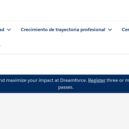
ad
Crecimiento de trayectoria profesional
Cer
and maximize your impact at Dreamforce.
Register
three or m
passes.