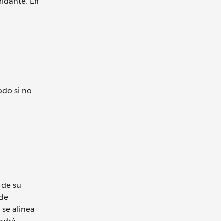
midante. En
odo si no
 de su
 de
 se alinea
endrá