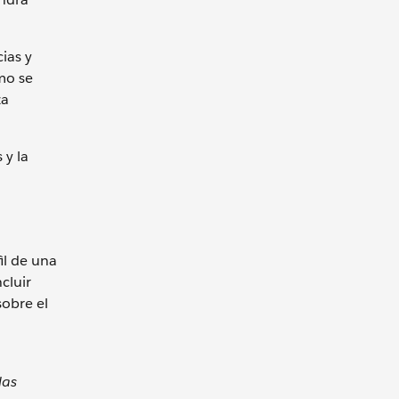
ias y
mo se
za
 y la
il de una
cluir
obre el
las