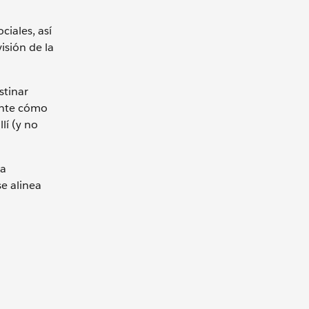
ciales, así
isión de la
stinar
mente cómo
lí (y no
la
e alinea