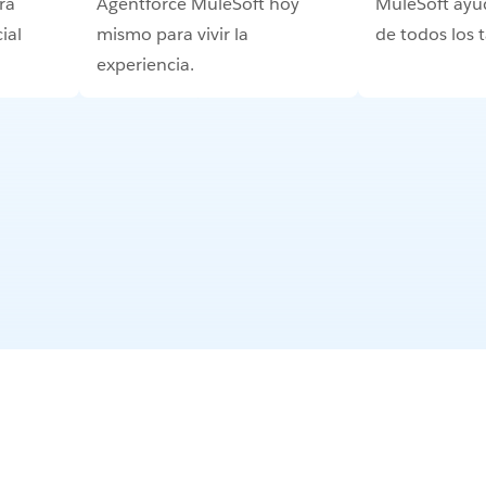
ra
Agentforce MuleSoft hoy
MuleSoft ayu
ial
mismo para vivir la
de todos los
experiencia.