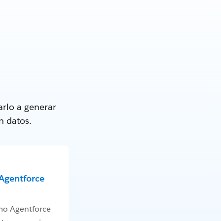
rlo a generar
n datos.
Agentforce
mo Agentforce