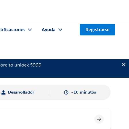
tificaciones
Ayuda
Registrarse
ore to unlock $999
Desarrollador
~10 minutos
Incompleto