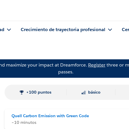
ad
Crecimiento de trayectoria profesional
Cer
and maximize your impact at Dreamforce.
Register
three or m
passes.
+100 puntos
básico
Quell Carbon Emission with Green Code
~10 minutos