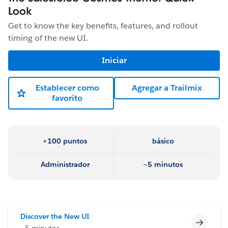
Look
Get to know the key benefits, features, and rollout
timing of the new UI.
Iniciar
Establecer como
Agregar a Trailmix
favorito
+100 puntos
básico
Administrador
~5 minutos
Discover the New UI
Incomp
~5 minutos