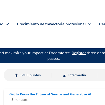
ad
Crecimiento de trayectoria profesional
Cer
and maximize your impact at Dreamforce.
Register
three or m
passes.
+300 puntos
Intermedio
Get to Know the Future of Service and Generative AI
~5 minutos