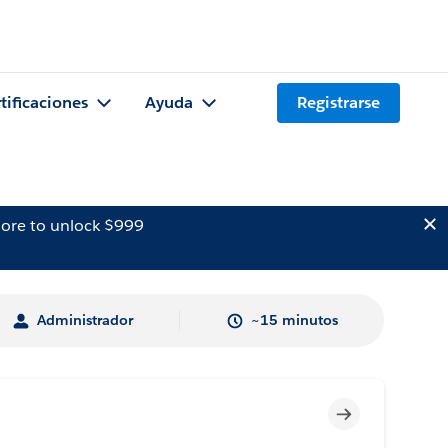
tificaciones
Ayuda
Registrarse
ore to unlock $999
Administrador
~15 minutos
Incompleto