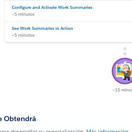
Configure and Activate Work Summaries
~5 minutos
See Work Summaries in Action
~5 minutos
~15 minu
e Obtendrá
para desarrollar su especialización.
Más información