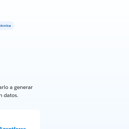
técnica
rlo a generar
n datos.
Agentforce