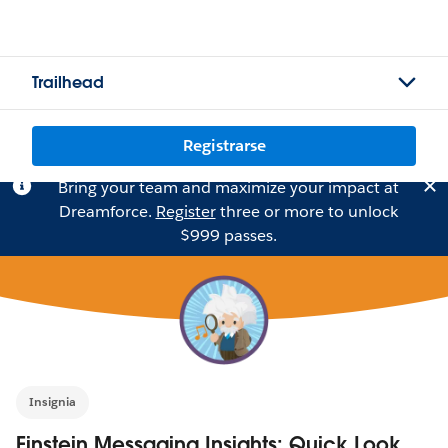
Trailhead
Registrarse
Bring your team and maximize your impact at
Dreamforce.
Register
three or more to unlock
$999 passes.
Insignia
Einstein Messaging Insights: Quick Look