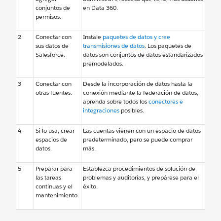
conjuntos de
en Data 360.
permisos.
2
Conectar con
Instale
paquetes de datos y cree
sus datos de
transmisiones de datos
. Los paquetes de
Salesforce.
datos son conjuntos de datos estandarizados
premodelados.
3
Conectar con
Desde la incorporación de datos hasta la
otras fuentes.
conexión mediante la federación de datos,
aprenda sobre todos los
conectores e
integraciones
posibles.
4
Si lo usa, crear
Las cuentas vienen con un espacio de datos
espacios de
predeterminado, pero se puede comprar
datos.
más.
5
Preparar para
Establezca procedimientos de solución de
las tareas
problemas y auditorías, y prepárese para el
continuas y el
éxito.
mantenimiento.