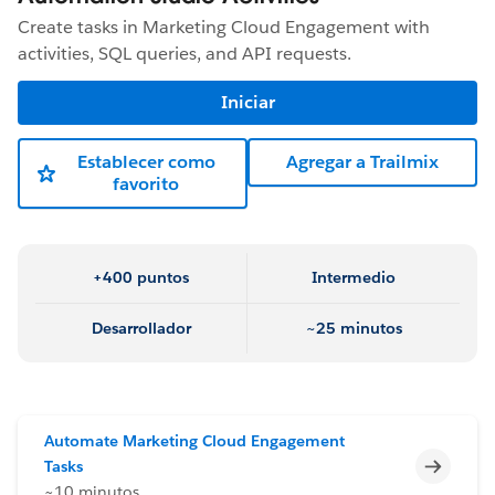
Create tasks in Marketing Cloud Engagement with
activities, SQL queries, and API requests.
Iniciar
Establecer como
Agregar a Trailmix
favorito
+400 puntos
Intermedio
Desarrollador
~25 minutos
Automate Marketing Cloud Engagement
Incomp
Tasks
~10 minutos