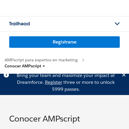
Trailhead
Registrarse
AMPscript para expertos en marketing
Conocer AMPscript
Bring your team and maximize your impact at
Dreamforce.
Register
three or more to unlock
$999 passes.
Conocer AMPscript