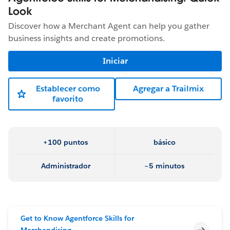
Look
Discover how a Merchant Agent can help you gather
business insights and create promotions.
Iniciar
Establecer como
Agregar a Trailmix
favorito
+100 puntos
básico
Administrador
~5 minutos
Get to Know Agentforce Skills for
Incomp
Merchandising