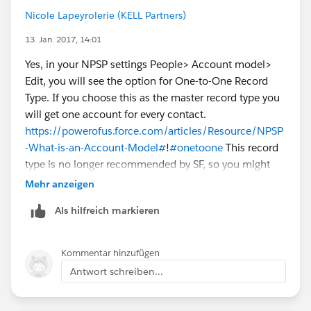
Nicole Lapeyrolerie (KELL Partners)
13. Jan. 2017, 14:01
Yes, in your NPSP settings People> Account model>
Edit, you will see the option for One-to-One Record
Type. If you choose this as the master record type you
will get one account for every contact.
https://powerofus.force.com/articles/Resource/NPSP
-What-is-an-Account-Model#
!
#onetoone
This record
type is no longer recommended by SF, so you might
want to read through this information to make sure
Mehr anzeigen
this is the account model you wish to use.
Als hilfreich markieren
Kommentar hinzufügen
Antwort schreiben...