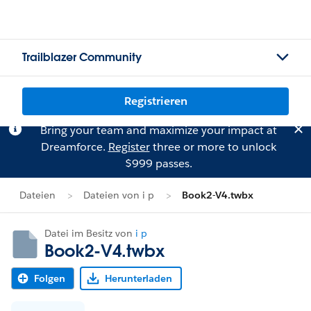
Trailblazer Community
Registrieren
Bring your team and maximize your impact at
Dreamforce.
Register
three or more to unlock
$999 passes.
Dateien
Dateien von i p
Book2-V4.twbx
Datei im Besitz von
i p
Book2-V4.twbx
Folgen
Herunterladen