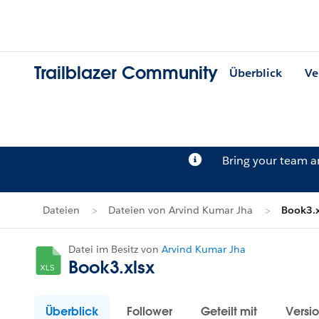
Trailblazer Community
Überblick
Ve
Bring your team 
Dateien
Dateien von Arvind Kumar Jha
Book3.x
Datei im Besitz von
Arvind Kumar Jha
Book3.xlsx
Überblick
Follower
Geteilt mit
Versi