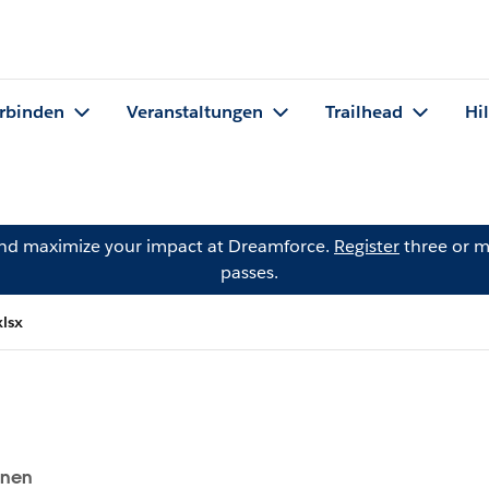
rbinden
Veranstaltungen
Trailhead
Hi
and maximize your impact at Dreamforce.
Register
three or m
passes.
lsx
onen