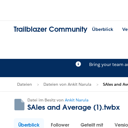
Trailblazer Community
Überblick
Ve
Bring your team 
Dateien
Dateien von Ankit Narula
SAles and Av
Datei im Besitz von
Ankit Narula
SAles and Average (1).twbx
Überblick
Follower
Geteilt mit
Versi