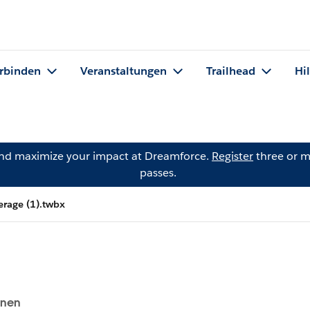
rbinden
Veranstaltungen
Trailhead
Hi
and maximize your impact at Dreamforce.
Register
three or m
passes.
erage (1).twbx
onen