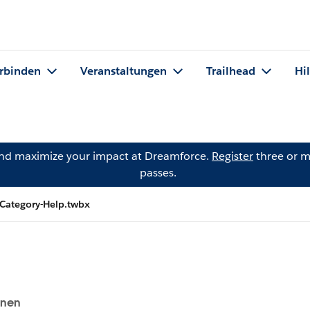
rbinden
Veranstaltungen
Trailhead
Hi
and maximize your impact at Dreamforce.
Register
three or m
passes.
Category-Help.twbx
onen