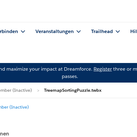
rbinden
Veranstaltungen
Trailhead
Hi
and maximize your impact at Dreamforce.
Register
three or m
passes.
mber (Inactive)
TreemapSortingPuzzle.twbx
er (Inactive)
onen