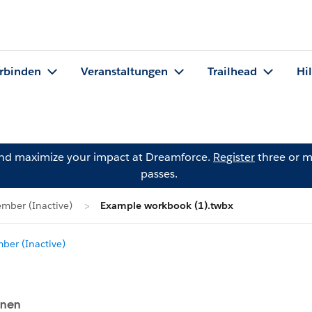
rbinden
Veranstaltungen
Trailhead
Hi
and maximize your impact at Dreamforce.
Register
three or m
passes.
mber (Inactive)
Example workbook (1).twbx
er (Inactive)
onen