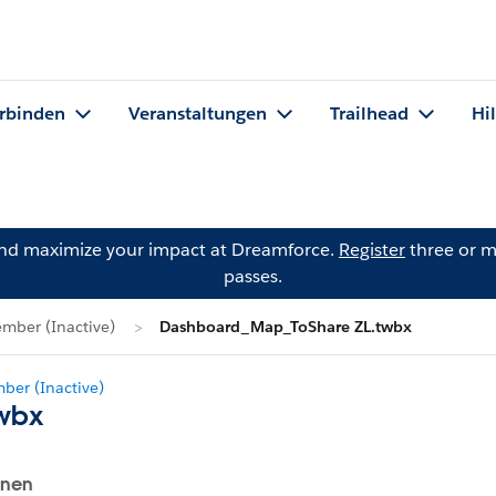
rbinden
Veranstaltungen
Trailhead
Hi
and maximize your impact at Dreamforce.
Register
three or m
passes.
mber (Inactive)
Dashboard_Map_ToShare ZL.twbx
er (Inactive)
wbx
onen