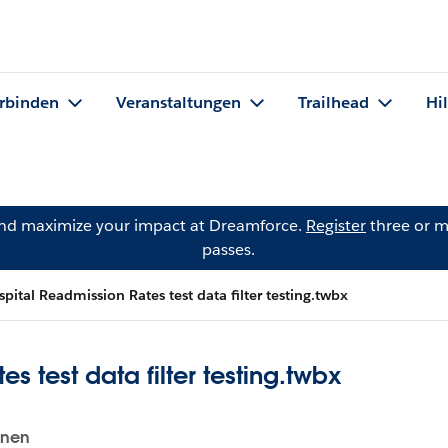
rbinden
Veranstaltungen
Trailhead
Hi
and maximize your impact at Dreamforce.
Register
three or m
passes.
spital Readmission Rates test data filter testing.twbx
s test data filter testing.twbx
onen