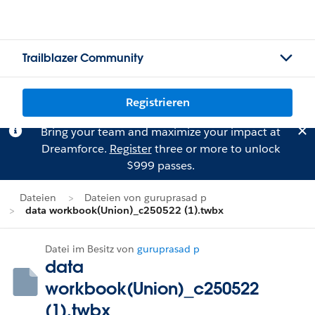
Trailblazer Community
Registrieren
Bring your team and maximize your impact at
Dreamforce.
Register
three or more to unlock
$999 passes.
Dateien
Dateien von guruprasad p
data workbook(Union)_c250522 (1).twbx
Datei im Besitz von
guruprasad p
data
workbook(Union)_c250522
(1).twbx