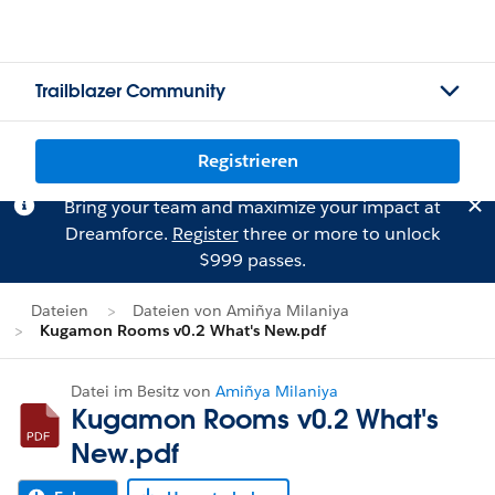
Trailblazer Community
Registrieren
Bring your team and maximize your impact at
Dreamforce.
Register
three or more to unlock
$999 passes.
Dateien
Dateien von Amiñya Milaniya
Kugamon Rooms v0.2 What's New.pdf
Datei im Besitz von
Amiñya Milaniya
Kugamon Rooms v0.2 What's
New.pdf