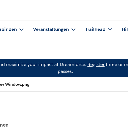
rbinden
Veranstaltungen
Trailhead
Hi
and maximize your impact at Dreamforce.
Register
three or m
passes.
New Window.png
onen