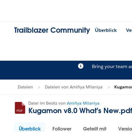
Trailblazer Community
Überblick
Ve
Bring your team 
Dateien
Dateien von Amiñya Milaniya
Kugamon
Datei im Besitz von
Amiñya Milaniya
Kugamon v8.0 What's New.pd
Überblick
Follower
Geteilt mit
Versi