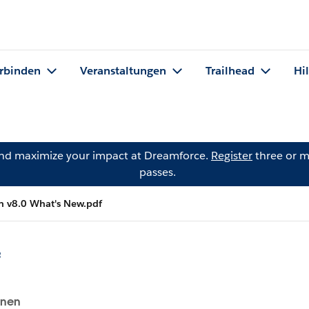
rbinden
Veranstaltungen
Trailhead
Hi
and maximize your impact at Dreamforce.
Register
three or m
passes.
 v8.0 What's New.pdf
f
onen