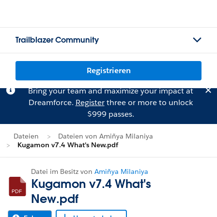
Trailblazer Community
Registrieren
Bring your team and maximize your impact at
Dreamforce.
Register
three or more to unlock
$999 passes.
Dateien
Dateien von Amiñya Milaniya
Kugamon v7.4 What's New.pdf
Datei im Besitz von
Amiñya Milaniya
Kugamon v7.4 What's
New.pdf