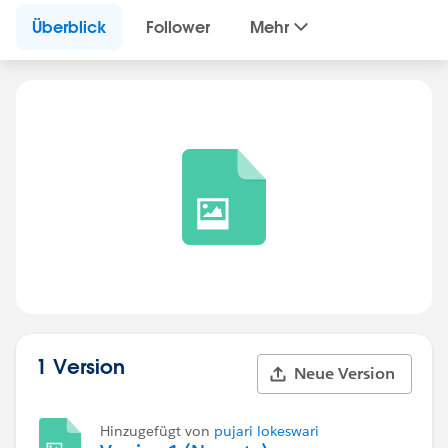
Überblick
Follower
Mehr
1 Version
Neue Version
Hinzugefügt von
pujari lokeswari