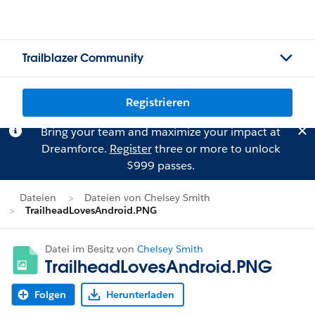
Trailblazer Community
Registrieren
Bring your team and maximize your impact at
Dreamforce.
Register
three or more to unlock
$999 passes.
Dateien
Dateien von Chelsey Smith
TrailheadLovesAndroid.PNG
Datei im Besitz von
Chelsey Smith
TrailheadLovesAndroid.PNG
Folgen
Herunterladen