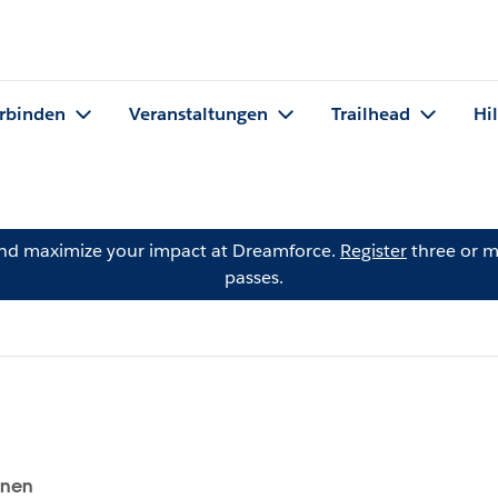
rbinden
Veranstaltungen
Trailhead
Hi
and maximize your impact at Dreamforce.
Register
three or m
passes.
onen