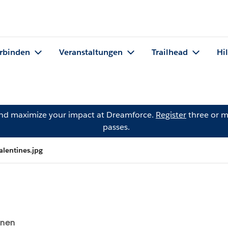
rbinden
Veranstaltungen
Trailhead
Hi
and maximize your impact at Dreamforce.
Register
three or m
passes.
alentines.jpg
onen