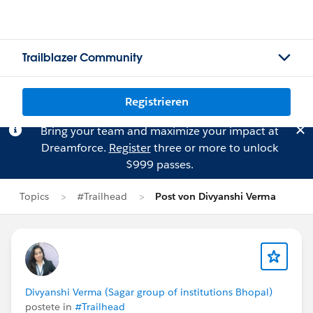
Trailblazer Community
Registrieren
Bring your team and maximize your impact at
Dreamforce.
Register
three or more to unlock
$999 passes.
Topics
#Trailhead
Post von Divyanshi Verma
Divyanshi Verma (Sagar group of institutions Bhopal)
postete in
#Trailhead