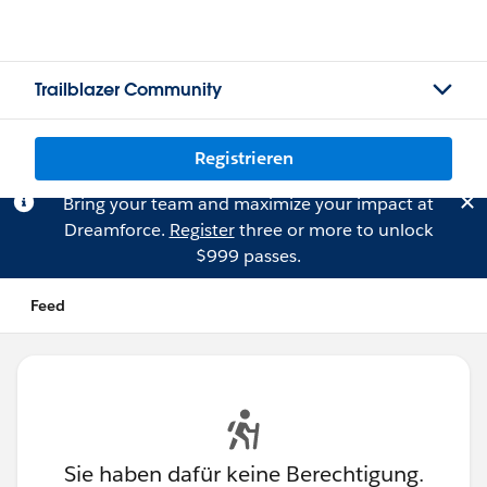
Trailblazer Community
Registrieren
Bring your team and maximize your impact at
Dreamforce.
Register
three or more to unlock
$999 passes.
Feed
Sie haben dafür keine Berechtigung.