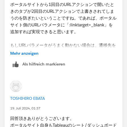
ポータルサイトから1回目のURLアクションで開いたと
きのタブが2回目のURLアクションで上書きされてしま
うのを防ぎたいということですね。であれば、ポータル
サイト側のURLパラメータに「:linktarget=_blank」を
追加すれば実現できると思います。
もしURLパラメータがうまく動かない場合は、遷移先を
制御するWebページを途中に挟み、そこから新しいタブ
Mehr anzeigen
で埋め込みAPIを使用して目的のダッシュボードを表示
Als hilfreich markieren
するような形になるのかなと思います。この場合は中継
するためのWebサーバが必要になります。
TOSHIHIRO EBATA
19. Juli 2024, 01:37
回答頂きありがとうございます。
ポータルサイト自身もTableauのシート/ダッシュボード