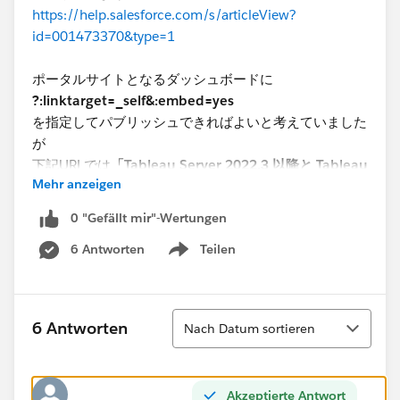
https://help.salesforce.com/s/articleView?
id=001473370&type=1
ポータルサイトとなるダッシュボードに
?:linktarget=_self&:embed=yes
を指定してパブリッシュできればよいと考えていました
が
下記URLでは
「Tableau Server 2022.3 以降と Tableau
Mehr anzeigen
Cloud の埋め込みコードは、埋め込み API v3 を使用す
るように変更されました。」
と記載がありました。
0 "Gefällt mir"-Wertungen
6 Antworten
Teilen
https://help.tableau.com/current/pro/desktop/ja-
Show menu
jp/embed_list.htm
最終的にはAPI V3インターフェースの埋め込みで対応
Sortieren
6 Antworten
Nach Datum sortieren
することが把握できた感じです。
https://help.tableau.com/current/api/embedding_api
Akzeptierte Antwort