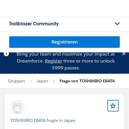
Trailblazer Community
Registrieren
Bring your team and maximize your impact at
Dreamforce.
Register
three or more to unlock
$999 passes.
Gruppen
Japan
Frage von TOSHIHIRO EBATA
TOSHIHIRO EBATA
fragte in
Japan