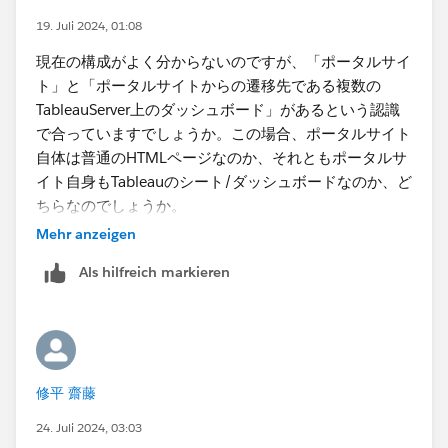
「:linktarget=_blank」を追加したいと考えています。
19. Juli 2024, 01:08
ポータルサイトパブリッシュ時にはできないのでどのよ
現在の構成がよく分からないのですが、「ポータルサイ
うにパラメータを追加すべきか​
ト​」と「ポータルサイトからの遷移先である複数の
TableauServer上のダッシュボード」があるという認識
という点についてはポータルサイトを案内するときにパ
で合っていますでしょうか。この場合、ポータルサイト
ラメータ付きのリンクを送るようにするか、あるいはポ
自体は普通のHTMLページなのか、それともポータルサ
ータルサイトとして扱っているダッシュボード自体を埋
イト自身もTableauのシート/ダッシュボードなのか、ど
め込みAPIでWebページに埋め込むようにし、その
ちらなのでしょうか。
Initialize段階でカスタムパラメータ​として設定するとい
Mehr anzeigen
う方法も考えられます。前述の遷移先を制御するページ
後者であればURLアクションで遷移する設計になってい
を挟む方法よりもこちらのほうがシンプルでよいだろう
Als hilfreich markieren
るのだろうと思いますが、URLアクションは既定で新し
と思いますが、Tableau Serverのポータルダッシュボー
いタブを開くように設定できたと思います。​
ドに直接アクセスされてしまうと機能しないという懸念
は残ります。
修平 齋藤
24. Juli 2024, 03:03