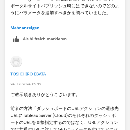
ポータルサイトパブリッシュ時にはできないのでどのよ
再度ポータルサイトに戻り売上高を選択すると営業利益
うにパラメータを追加すべきかを調べていました。
のタブが売上高に変わります。
ポータルサイトの初期画面は下記のイメージで各リンク
Mehr anzeigen
の画像はKPIの概要を表しています。
実現したいことは、ポータルサイトから複数ダッシュボ
Als hilfreich markieren
ードを選択した際、ブラウザのタブが置き換わるのでは
なく新規に追加され表示できればと考えています。
上記の場合ですと
ポータルサイト・営業利益・売上高と順にブラウザのタ
ブを並べ表示したいです。
TOSHIHIRO EBATA
URLアクションはご教示されたようにしています。
24. Juli 2024, 09:12
ポータルサイトから各ダッシュボードを選択した際ブラ
ご教示頂きありがとうございます。
ウザの新規タブを起動させ表示したく思います。
「遷移先を制御するWebページを途中に挟み、そこから
新しいタブで埋め込みAPIを使用して目的のダッシュボ
前者の方法「ダッシュボードのURLアクションの遷移先
説明不足大変申し訳ございません。
ードを表示するような形」に関して詳細にご教示頂けれ
URLにTableau Server (Cloud)のそれぞれのダッシュボ
ば幸甚です。
ードのURLを直接指定するのではなく、URLアクション
改めてご教示頂ければと思います。
何卒よろしくお願い申し上げます。
では共通のURLに対してGETパラメータを付けてアクセ