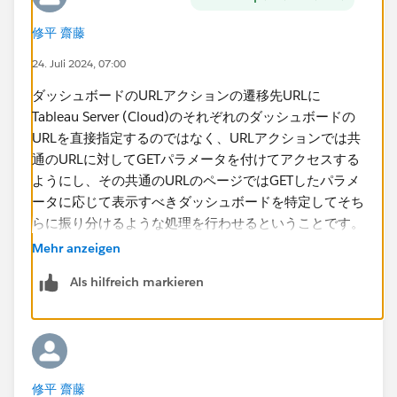
/en-us/docs/embedding_api_about.html
修平 齋藤
ポータルサイトからURLリンクを利用して各ダッシュボ
24. Juli 2024, 07:00
ードを新しいブラウザのタブで開きたいと考えています
が実現方法が把握できません。
ダッシュボードのURLアクションの遷移先URLに
Tableau Server (Cloud)​のそれぞれのダッシュボードの
どのように実現すべきかご教示頂きたく思います。
URLを直接指定するのではなく、URLアクションでは共
通のURLに対してGETパラメータを付けてアクセスする
何卒よろしくお願い申し上げます。
ようにし、その共通のURLのページではGETしたパラメ
ータに応じて表示すべきダッシュボードを特定してそち
らに振り分けるような処理を行わせるということです。
よく考えたらこれだと埋め込みAPIは必要ないです
Mehr anzeigen
ね...。Tableauの外側での処理になるので、これ以上の
Als hilfreich markieren
詳細については実際の環境が必要になるので、ご所属の
組織の情報システム部門に相談されるのがよいかと思い
ます。
修平 齋藤
>>ポータルサイトが起動するURLに