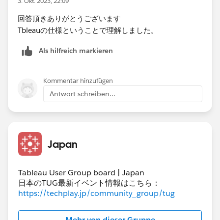
3. Okt. 2023, 22:09
B,Cテーブルにはテーブル名が付与されている。
回答頂きありがとうございます
発生した事象ですが、データソース作成時にテーブルを
Tbleauの仕様ということで理解しました。
選択する順番によって項目名+(テーブル名）が付与され
Als hilfreich markieren
るテーブルが異なります。
Aテーブル
Kommentar hinzufügen
KEY(Aテーブル)
Antwort schreiben...
項目A(Aテーブル)
項目B
項目C
Bテーブル
Japan
KEY
項目A
項目D
Tableau User Group board | Japan
項目E
日本のTUG最新イベント情報はこちら：
https://techplay.jp/community_group/tug
Cテーブル
KEY(Cテーブル)
項目A(Cテーブル)
Mehr von dieser Gruppe