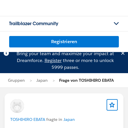
Trailblazer Community
Registrieren
Bring your team and maximize your impact at
Dreamforce.
Register
three or more to unlock
$999 passes.
Gruppen
Japan
Frage von TOSHIHIRO EBATA
TOSHIHIRO EBATA
fragte in
Japan