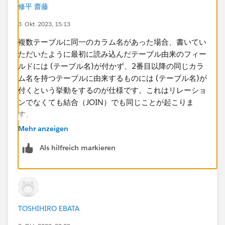
KEY
修平 齋藤
項目A
3. Okt. 2023, 15:13
項目B
項目C
複数テーブルに同一のカラム名があった場合、書いてい
Bテーブル
ただいたように最初に読み込んだテーブル由来のフィー
KEY(Bテーブル)
ルドには (テーブル名)が付かず、2番目以降の同じカラ
項目A(Bテーブル)
ム名を持つテーブルに由来するものには (テーブル名)が
項目D
付くという挙動をするのが仕様です。これはリレーショ
項目E
ンでなくても結合（JOIN）でも同じことが起こりま
Cテーブル
す。
KEY(Cテーブル)
Mehr anzeigen
項目A(Cテーブル)
カラム名が重複しなくても (テーブル名)を自動で付ける
項目F
Als hilfreich markieren
という機能はありません。
項目G
同一項目であれば上記のように
原則、項目名+(テーブル名）が付与された状態で表示さ
れます。
TOSHIHIRO EBATA
Aテーブルには付与されない。