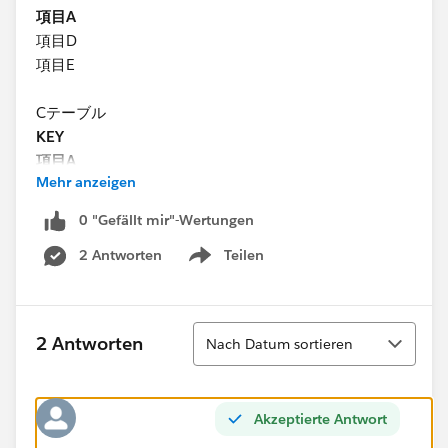
項目A
項目D
項目E
Cテーブル
KEY
項目A
Mehr anzeigen
項目F
項目G
0 "Gefällt mir"-Wertungen
2 Antworten
Teilen
テーブルA,B,Cを各KEY項目が一致する場合を条件とし
Show menu
てリレーションシップを組みデータソースを作成する。
[データ] ペインにあるデータソース接続の下には、現在
Sortieren
2 Antworten
Nach Datum sortieren
選択されているデータソースで使用できる項目が表示さ
れます。
Akzeptierte Antwort
Aテーブル