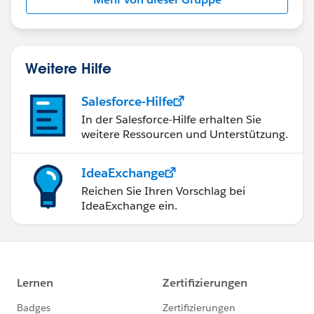
項目F
項目G
上記のようにBテーブルには項目名としてテーブル名が
Weitere Hilfe
付与されていない。
Salesforce-Hilfe
対応としては再度データソースを作成する場合、同一手
In der Salesforce-Hilfe erhalten Sie
順で対応しました。
weitere Ressourcen und Unterstützung.
参照の置換で対応することができますが、重複する項目
に対して
IdeaExchange
項目名+テーブル名
Reichen Sie Ihren Vorschlag bei
IdeaExchange ein.
あるいは、項目が重複しなくても
項目名+テーブル名
と表示させることは可能でしょうか。
今回リレーションするテーブルが多数ありかつ項目の重
複があったのでお聞きする次第です。