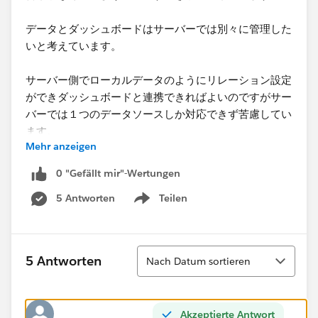
データとダッシュボードはサーバーでは別々に管理した
いと考えています。
​サーバー側でローカルデータのようにリレーション設定
ができダッシュボードと連携できればよいのですがサー
バーでは１つのデータソースしか対応できず苦慮してい
ます。
Mehr anzeigen
本件どのように対応すべきかご教示いただければと思い
0 "Gefällt mir"-Wertungen
ます。
5 Antworten
Teilen
Show menu
何卒よろしくお願い申し上げます。
REDSHIFTにデータをPUBLISHすることでローカル
Sortieren
5 Antworten
Nach Datum sortieren
（EXCEL等）と同様にリレーション・結合といったデー
タの扱いができるものでしょうか。​
Akzeptierte Antwort