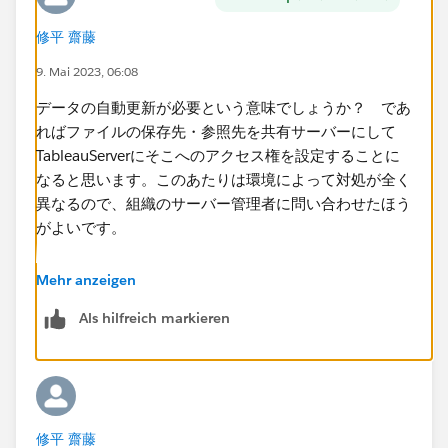
修平 齋藤
9. Mai 2023, 06:08
データの自動更新が必要という意味でしょうか？ ​であ
ればファイルの保存先・参照先を共有サーバーにして
TableauServerにそこへのアクセス権を設定することに
なると思います。このあたりは環境によって対処が全く
異なるので、組織のサーバー管理者に問い合わせたほう
がよいです。
ローカルファイルを使用せずにクラウドDBに入れて接
Mehr anzeigen
続し直したほうが簡単かもしれません。制限のある関数
Als hilfreich markieren
を使用しておらず、DBのデータを更新できるという条
件付きにはなりますが。​
修平 齋藤