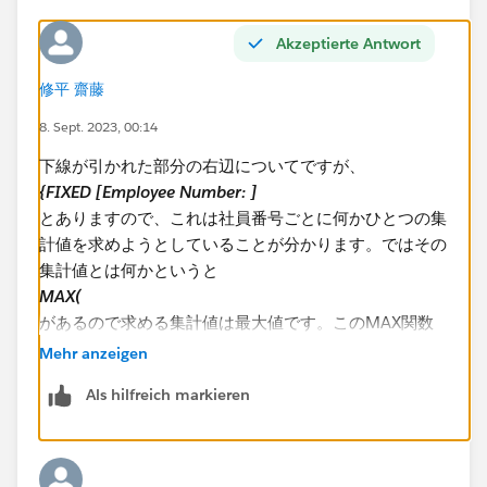
Akzeptierte Antwort
2022/12/08が選択日付の場合は赤下線の情報を表示し
たいです。
修平 齋藤
8. Sept. 2023, 00:14
下線が引かれた部分の右辺についてですが、
{FIXED [Employee Number: ]
全体に対するフィルターのかけ方が分からずご協力をお
とありますので、これは社員番号ごとに何かひとつの集
願いしたく思います。
計値を求めようとしていることが分かります。ではその
VIZのシートは在籍系_選択日付末在籍となります。
集計値とは何かというと
MAX(
何卒よろしくお願い申し上げます。
があるので求める集計値は最大値です。このMAX関数
の中は
Mehr anzeigen
IF [Start Date] < [p_選択日付] AND [End Date] >= [p_
Als hilfreich markieren
選択日付] THEN [Start Date] END
が入っています。IF文なので条件を満たしたデータの最
大値を取ることを意味します。集計対象になるデータは
[Start Date] なので最大の日付、つまり在籍情報のなか