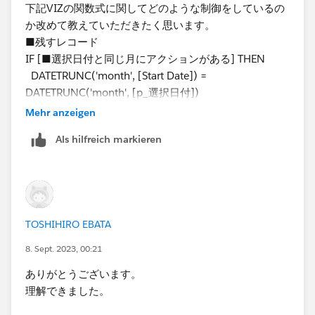
下記VIZの関数式に関してどのような制御をしているの
か改めて教えていただきたく思います。
■残すレコード
IF [■選択日付と同じ月にアクションがある] THEN
DATETRUNC('month', [Start Date]) =
DATETRUNC('month', [p_選択日付])
ELSE
Mehr anzeigen
[Start Date] = {FIXED [Employee Number]:
Als hilfreich markieren
MAX(IF [Start Date] < [p_選択日付] AND [End Date]
>= [p_選択日付] THEN [Start Date] END)}
END
下線部分となります。
TOSHIHIRO EBATA
何卒よろしくお願い申し上げます。
8. Sept. 2023, 00:21
ありがとうございます。
理解できました。