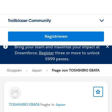
Trailblazer Community
Registrieren
Bring your team and maximize your impact at
Dreamforce.
Register
three or more to unlock
$999 passes.
Gruppen
Japan
Frage von TOSHIHIRO EBATA
TOSHIHIRO EBATA
fragte in
Japan