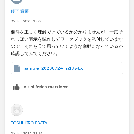
で最も新しい日付を取ろうとしています。
修平 齋藤
IF文の条件を見ると、パラメータの選択日付が [Start
24. Juli 2023, 15:00
Date] より大きく [End Date] 以下であるという条件に
要件を正しく理解できているか分かりませんが、一応そ
なっています。概念的に書き換えると
れっぽい表示を試作してワークブックを添付しています
[Start Date] < [p_選択日付] <= [End Date]
ので、それを見て思っているような挙動になっているか
となり、そのレコードが持つ期間の範囲内であるという
確認してみてください。
条件です。これはパラメータの選択日付時点で有効な在
籍情報であるという判定になります。
sample_20230724_ss1.twbx
ここまでをつなげると、式の右辺は「
パラメータ日付時
点で有効な在籍情報のうち、最も新しい [Start Date]
Als hilfreich markieren
を [Employee Number] ごとに特定する
」という意味
になります。左辺は [Start Date] でこれと右辺はイコー
ルでつなげている判定式なので、パラメータ日付時点で
有効な最新のレコードであればTrue、そうでなければ
Falseを返すことになります。これをフィルタに入れて
TOSHIHIRO EBATA
真（True）のみを保持していますから、その結果有効な
24. Juli 2023, 22:18