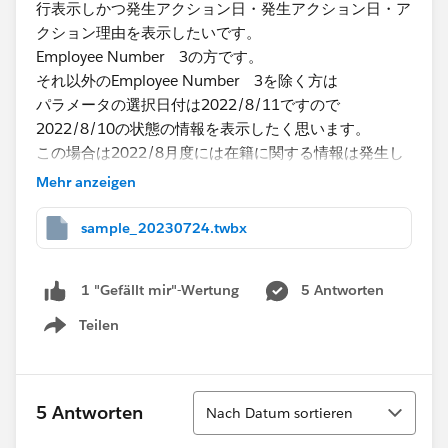
行表示しかつ発生アクション日・発生アクション日・ア
クション理由を表示したいです。
Employee Number 3の方です。
それ以外のEmployee Number 3を除く方は
パラメータの選択日付は2022/8/11ですので
2022/8/10の状態の情報を表示したく思います。
この場合は2022/8月度には在籍に関する情報は発生し
ていないので
Mehr anzeigen
アクション日・発生アクション日・アクション理由に関
しては非表示にする。
sample_20230724.twbx
Employee Number 1-6の2022/8の在籍状態を表示さ
5 Antworten
1 "Gefällt mir"-Wertung
せ、もし2022/8に在籍に関する情報があれば全て表示
したく思います。
Teilen
Show menu
​イメージとしては赤下線の情報を表示
Sortieren
5 Antworten
Nach Datum sortieren