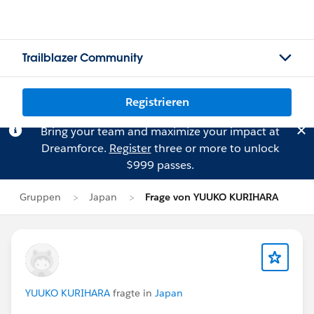
Trailblazer Community
Registrieren
Bring your team and maximize your impact at
Dreamforce.
Register
three or more to unlock
$999 passes.
Gruppen
Japan
Frage von YUUKO KURIHARA
YUUKO KURIHARA
fragte in
Japan