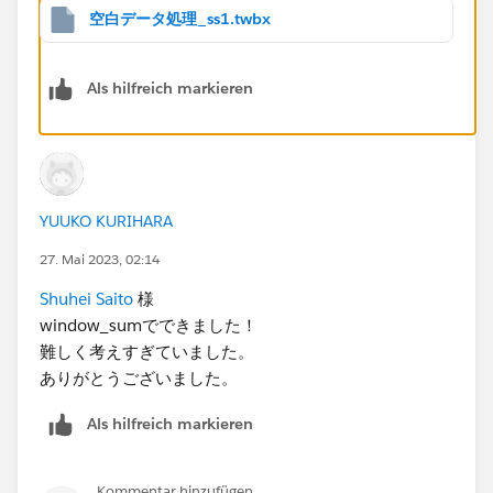
空白データ処理_ss1.twbx
Als hilfreich markieren
このとき、表計算は表全体を範囲に取ります。
Nullになっているセルの年月を取るところまではできて
YUUKO KURIHARA
いるということなので、あとは取得した年月とこの最新
27. Mai 2023, 02:14
の年月の差を取ります。
Shuhei Saito
様
window_sumでできました！
難しく考えすぎていました。
ありがとうございました。
「最新の年月」が
・表示されたデータの中で
Als hilfreich markieren
・データソース全体の中で
・それぞれの地域の中で
Kommentar hinzufügen