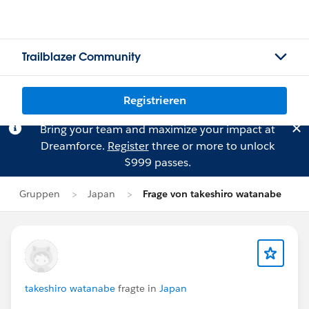
Trailblazer Community
Registrieren
Bring your team and maximize your impact at
Dreamforce.
Register
three or more to unlock
$999 passes.
Gruppen
Japan
Frage von takeshiro watanabe
takeshiro watanabe
fragte in
Japan