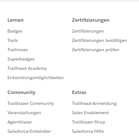
に表現力豊かなViz作成スキルを身につけ、実
践的な分析力を高められます。
TableauのVizやデータフローを理解することは、
新規ユーザーまたはサーバー管理者のTableauの
可視化（Viz）やデータフローの理解は、新規ユ
ーザーやサーバー管理者の方にとっても、データ
分析をこれから始める方にとっても有益なスキル
です。ぜひ、ご自身のレベルや目的に応じた体験
会に参加し、Tableauの直感的な操作性をご体感
ください。
今後の Tableau 製品のご活用において、お役に立
てましたら【いいね】のクリックをしていただけ
ますと幸いです。
==============================​
現在Tableauテクニカルサポートでは「
Japan