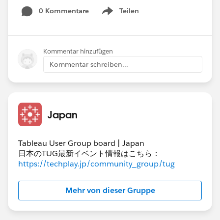
ンで分析フローの学び方が分からない」という方
0 Kommentare
Teilen
Show menu
に最適です。
Kommentar hinzufügen
Tableau 無料体験会スケジュール・お申込みはこ
Kommentar schreiben...
ちら
https://www.tableau.com/ja-
jp/events/handson-schedule
Japan
💡 各コースの特徴
基礎体験会
：Tableauの基本の「キ」を直感的
に体感し、Viz作成の楽しさを知ることができ
Tableau User Group board | Japan
ます。
日本のTUG最新イベント情報はこちら：
Prep体験会
：Tableau Prep Builderを使い、デ
https://techplay.jp/community_group/tug
ータクリーニングや結合など、分析の土台と
なるデータ準備の工程を習得できます。サー
Mehr von dieser Gruppe
バー管理者としてデータフローを理解するの
に最適です。
Desktop 中級体験会
：基礎を固めた後、さら