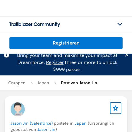
Trailblazer Community
Registrieren
Bring your team and maximize your impact at
Dreamforce.
Register
three or more to unlock
$999 passes.
Gruppen
Japan
Post von Jason Jin
Jason Jin (Salesforce)
postete in
Japan
(Ursprünglich
gepostet von
Jason Jin
)