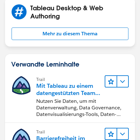
Tableau Desktop & Web
Authoring
Mehr zu diesem Thema
Verwandte Lerninhalte
Trail
Mit Tableau zu einem
datengestützten Team
werden
Nutzen Sie Daten, um mit
Datenverwaltung, Data Governance,
Datenvisualisierungs-Tools, Daten-
Storytelling und Zusammenarbeit
bessere Geschäftsergebnisse zu
Trail
erzielen.
Barrierefreiheit im