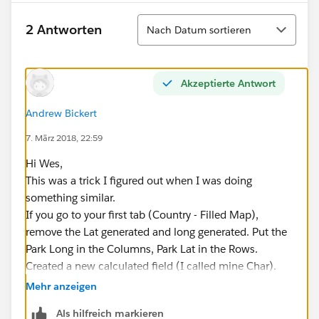
Sortieren
2 Antworten
Nach Datum sortieren
Akzeptierte Antwort
Andrew Bickert
7. März 2018, 22:59
Hi Wes,
This was a trick I figured out when I was doing
something similar.
If you go to your first tab (Country - Filled Map),
remove the Lat generated and long generated. Put the
Park Long in the Columns, Park Lat in the Rows.
Created a new calculated field (I called mine Char).
Put the calculation CHAR(7) in. Drag this to your Text
Mehr anzeigen
Label area under marks. Click on the Text Label and
Als hilfreich markieren
Edit Label. You can then set a size and color (26 and