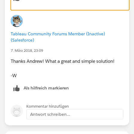
Red in my example).
Kind Regards,
Tableau Community Forums Member (Inactive)
Andrew
(Salesforce)
7. März 2018, 23:09
Thanks Andrew! What a great and simple solution!
-W
Als hilfreich markieren
Kommentar hinzufügen
Antwort schreiben...