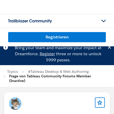
Trailblazer Community
Registrieren
Bring your team and maximize your impact at
Dreamforce.
Register
three or more to unlock
$999 passes.
Topics
#Tableau Desktop & Web Authoring
Frage von Tableau Community Forums Member
(Inactive)