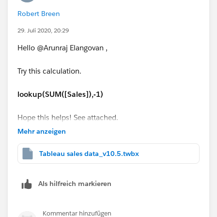
Robert Breen
29. Juli 2020, 20:29
Hello @Arunraj Elangovan​ ,
Try this calculation.
lookup(SUM([Sales]),-1)
Hope this helps! See attached.
Mehr anzeigen
@Robert Breen​
Tableau sales data_v10.5.twbx
Als hilfreich markieren
Kommentar hinzufügen