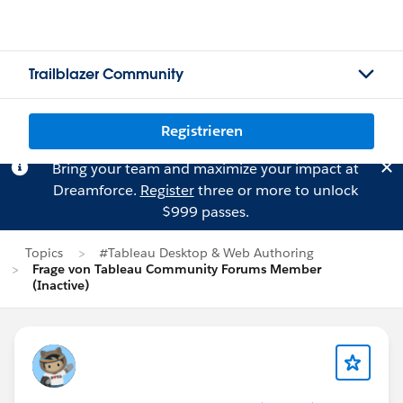
Trailblazer Community
Registrieren
Bring your team and maximize your impact at
Dreamforce.
Register
three or more to unlock
$999 passes.
Topics
#Tableau Desktop & Web Authoring
Frage von Tableau Community Forums Member
(Inactive)