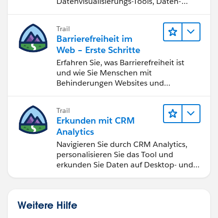
Datenvisualisierungs-Tools, Daten-
Storytelling und Zusammenarbeit
bessere Geschäftsergebnisse zu
Trail
erzielen.
Barrierefreiheit im
Web – Erste Schritte
Erfahren Sie, was Barrierefreiheit ist
und wie Sie Menschen mit
Behinderungen Websites und
Anwendungen zugänglich machen.
Trail
Erkunden mit CRM
Analytics
Navigieren Sie durch CRM Analytics,
personalisieren Sie das Tool und
erkunden Sie Daten auf Desktop- und
Mobilgeräten.
Weitere Hilfe