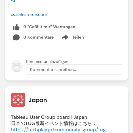
AI
cs.salesforce.com
0 "Gefällt mir"-Wertungen
0 Kommentare
Teilen
Show menu
Kommentar hinzufügen
Kommentar schreiben...
Japan
Tableau User Group board | Japan
日本のTUG最新イベント情報はこちら：
https://techplay.jp/community_group/tug