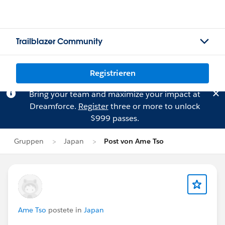
Trailblazer Community
Registrieren
Bring your team and maximize your impact at
Dreamforce.
Register
three or more to unlock
$999 passes.
Gruppen
Japan
Post von Ame Tso
Ame Tso
postete in
Japan